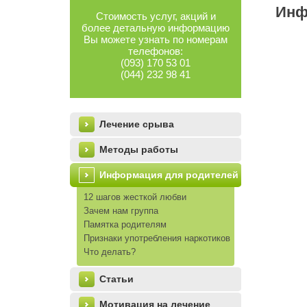
Инф
Стоимость услуг, акций и
более детальную информацию
Вы можете узнать по номерам
телефонов:
(093) 170 53 01
(044) 232 98 41
left_menu
Лечение срыва
Методы работы
Информация для родителей
12 шагов жесткой любви
Зачем нам группа
Памятка родителям
Признаки употребления наркотиков
Что делать?
Статьи
Мотивация на лечение