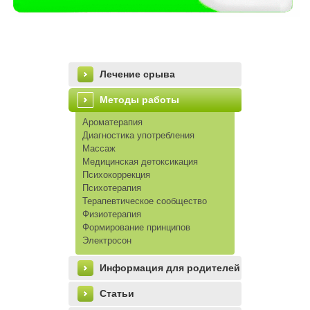
Лечение срыва
Методы работы
Ароматерапия
Диагностика употребления
Массаж
Медицинская детоксикация
Психокоррекция
Психотерапия
Терапевтическое сообщество
Физиотерапия
Формирование принципов
Электросон
left_menu
Информация для родителей
Статьи