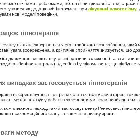
и психологічними проблемами, включаючи тривожні стани, страхи та
стовуватися як додатковий інструмент при
лікуванні алкоголізму
,
вати нові моделі поведінки.
рацює гіпнотерапія
с сеансу людина занурюється у стан глибокого розслаблення, який 
стані увага зосереджена, а критичне сприйняття знижується, що до
ліст допомагає виявити внутрішні причини залежності та замінити нег
людина зберігає контроль над собою і усвідомлює те, що відбуваєть
их випадках застосовується гіпнотерапія
ерапія використовується при різних станах, включаючи стрес, тривож
вність метод показує у роботі із залежностями, коли необхідно змін
х комплексного підходу, який застосовує центр Ренессанс, гіпноте
лення психоемоційного стану та зниження ризику зривів.
ваги методу