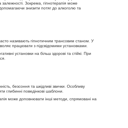
 залежності. Зокрема, гіпнотерапія може
 допомагаючи знизити потяг до алкоголю та
часто називають гіпнотичним трансовим станом. У
зволяє працювати з підсвідомими установками.
ативні установки на більш здорові та стійкі. При
ся.
ність, безсоння та шкідливі звички. Особливу
ити глибинні поведінкові шаблони.
рапія може доповнювати інші методи, спрямовані на