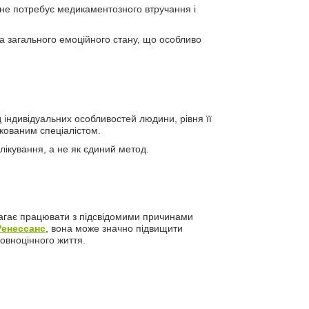
д не потребує медикаментозного втручання і
а загального емоційного стану, що особливо
д індивідуальних особливостей людини, рівня її
ікованим спеціалістом.
лікування, а не як єдиний метод.
магає працювати з підсвідомими причинами
Ренессанс
, вона може значно підвищити
овноцінного життя.