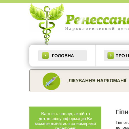
Основная
навигация
ГОЛОВНА
ПРО 
ЛІКУВАННЯ НАРКОМАНІЇ
Гіпн
Вартість послуг, акцій та
детальнішу інформацію Ви
Гіпнот
можете дізнатися за номерами
допома
телефонів: