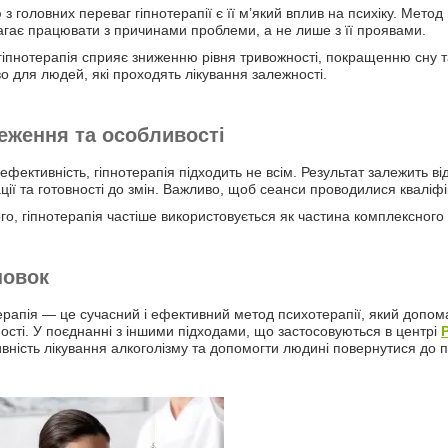
 з головних переваг гіпнотерапії є її м’який вплив на психіку. Мето
гає працювати з причинами проблеми, а не лише з її проявами.
гіпнотерапія сприяє зниженню рівня тривожності, покращенню сну т
о для людей, які проходять лікування залежності.
ження та особливості
ефективність, гіпнотерапія підходить не всім. Результат залежить ві
ції та готовності до змін. Важливо, щоб сеанси проводилися кваліф
ого, гіпнотерапія частіше використовується як частина комплексного 
новок
ерапія — це сучасний і ефективний метод психотерапії, який допо
ості. У поєднанні з іншими підходами, що застосовуються в центрі
вність лікування алкоголізму та допомогти людині повернутися до п