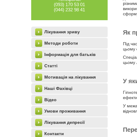
різним
(093) 170 53 01
викори
(044) 232 98 41
сформу
left_menu
Як п
Лікування зриву
Методи роботи
Під ча
цьому 
Інформація для батьків
Спеціа
цьому 
Статті
Мотивація на лікування
У як
Наші Фахівці
Гіпнот
ефекти
Відео
У межа
Умови проживання
віднов
Лікування депресії
Пере
Контакти