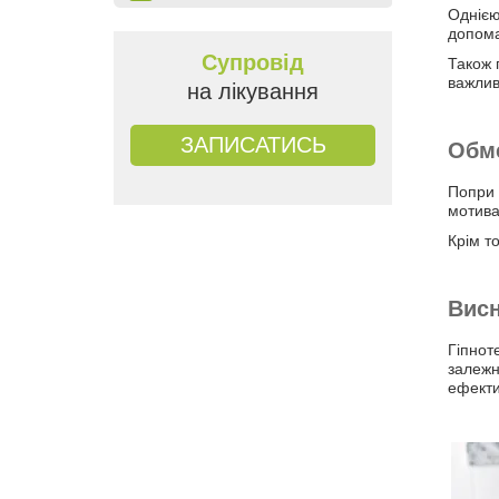
Однією
допома
Супровід
Також 
важлив
на лікування
ЗАПИСАТИСЬ
Обме
Попри 
мотива
Крім т
Вис
Гіпнот
залежн
ефекти