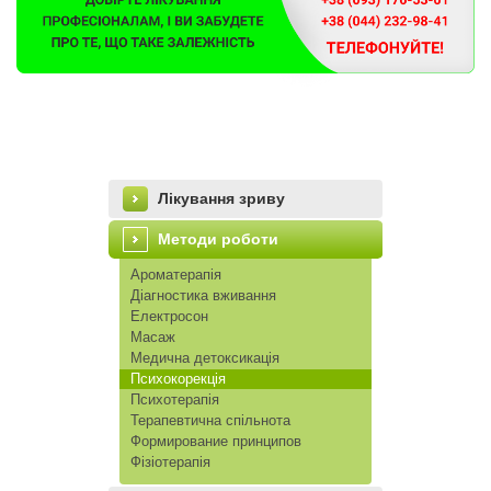
Лікування зриву
Методи роботи
Ароматерапія
Діагностика вживання
Електросон
Масаж
Медична детоксикація
Психокорекція
Психотерапія
Терапевтична спільнота
Формирование принципов
Фізіотерапія