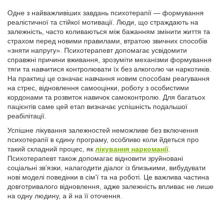
Одне з найважливіших завдань психотерапії — формування
реалістичної та стійкої мотивації. Люди, що страждають на
залежність, часто коливаються між бажанням змінити життя та
страхом перед новими правилами, втратою звичних способів
«зняти напругу». Психотерапевт допомагає усвідомити
справжні причини вживання, зрозуміти механізми формування
тяги та навчитися контролювати їх без алкоголю чи наркотиків.
На практиці це означає навчання новим способам реагування
на стрес, відновлення самооцінки, роботу з особистими
кордонами та розвиток навичок самоконтролю. Для багатьох
пацієнтів саме цей етап визначає успішність подальшої
реабілітації.
Успішне лікування залежностей неможливе без включення
психотерапії в єдину програму, особливо коли йдеться про
такий складний процес, як
лікування наркоманії
.
Психотерапевт також допомагає відновити зруйновані
соціальні зв’язки, налагодити діалог із близькими, вибудувати
нові моделі поведінки в сім’ї та на роботі. Це важлива частина
довготривалого відновлення, адже залежність впливає не лише
на одну людину, а й на її оточення.