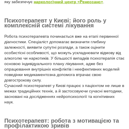
яку забезпечує
наркологічний центр «Ренессанс»
.
Психотерапевт у Києві: його роль у
комплексній системі лікування
Робота психотерапевта починається вже на етапі первинної
діагностики. Спеціаліст допомагає визначити глибину
залежності, виявити супутні розлади, а також оцінити
особистісні особливості, що можуть ускладнювати відмову від
алкоголю чи наркотиків. У більшості випадків психотерапія стає
основою індивідуального плану лікування, адже без
опрацювання внутрішніх конфліктів і неефективних моделей
поведінки медикаментозна допомога втрачає свою
довгострокову силу.
Сучасний психотерапевт у Києві працює з пацієнтом не лише в
межах традиційних технік, а й застосовуючи сучасні методики,
засновані на дослідженнях нейропсихології та когнітивних
наук.
Психотерапевт: робота з мотивацією та
профілактикою зривів