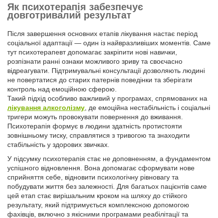
Як психотерапія забезпечує
довготривалий результат
Після завершення основних етапів лікування настає період
соціальної адаптації — один із найвразливіших моментів. Саме
тут психотерапевт допомагає закріпити нові навички,
розпізнати ранні ознаки можливого зриву та своєчасно
відреагувати. Підтримувальні консультації дозволяють людині
не повертатися до старих патернів поведінки та зберігати
контроль над емоційною сферою.
Такий підхід особливо важливий у програмах, спрямованих на
лікування алкоголізму
, де емоційна нестабільність і соціальні
тригери можуть провокувати повернення до вживання.
Психотерапія формує в людини здатність протистояти
зовнішньому тиску, справлятися з тривогою та знаходити
стабільність у здорових звичках.
У підсумку психотерапія стає не доповненням, а фундаментом
успішного відновлення. Вона допомагає сформувати нове
сприйняття себе, відновити психологічну рівновагу та
побудувати життя без залежності. Для багатьох пацієнтів саме
цей етап стає вирішальним кроком на шляху до стійкого
результату, який підтримується комплексною допомогою
фахівців, включно з якісними програмами реабілітації та